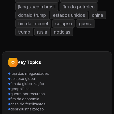
jiang xueqin brasil
fim do petróleo
donald trump
estados unidos
china
fim da internet
colapso
guerra
trump
rusia
noticias
Key Topics
fuja das megacidades
colapso global
fim da globalização
geopolítica
guerra por recursos
fim da economia
crise de fertilizantes
desindustrialização