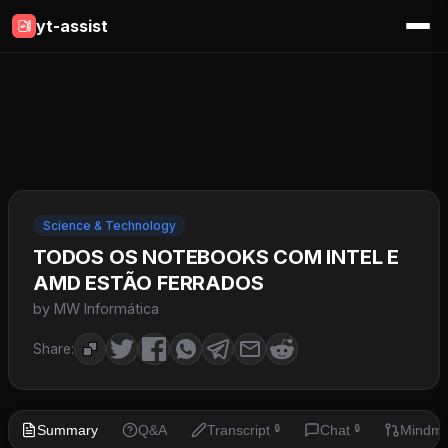
yt-assist
Science & Technology
TODOS OS NOTEBOOKS COM INTEL E
AMD ESTÃO FERRADOS
by MW Informática
Share:
Summary
Q&A
Transcript
Chat
Mindm
🔒
🔒