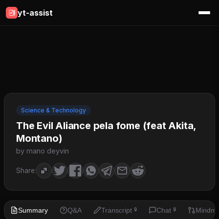
yt-assist
Science & Technology
The Evil Aliance pela fome (feat Akita,
Montano)
by mano deyvin
Share:
Summary
Q&A
Transcript
Chat
Mindm
🔒
🔒