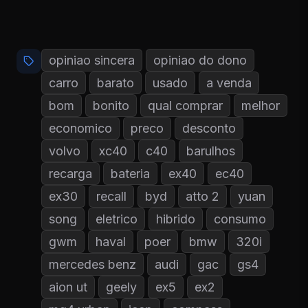
opiniao sincera
opiniao do dono
carro
barato
usado
a venda
bom
bonito
qual comprar
melhor
economico
preco
desconto
volvo
xc40
c40
barulhos
recarga
bateria
ex40
ec40
ex30
recall
byd
atto 2
yuan
song
eletrico
hibrido
consumo
gwm
haval
poer
bmw
320i
mercedes benz
audi
gac
gs4
aion ut
geely
ex5
ex2