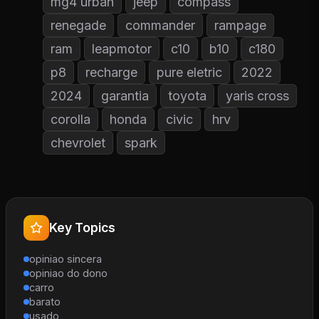
mg4 urban
jeep
compass
renegade
commander
rampage
ram
leapmotor
c10
b10
c180
p8
recharge
pure eletric
2022
2024
garantia
toyota
yaris cross
corolla
honda
civic
hrv
chevrolet
spark
Key Topics
opiniao sincera
opiniao do dono
carro
barato
usado