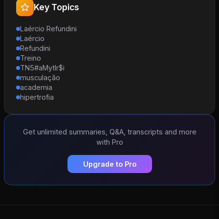
Key Topics
Laércio Refundini
Laércio
Refundini
Treino
TN5#aMytIr$i
musculação
academia
hipertrofia
Get unlimited summaries, Q&A, transcripts and more
with Pro
Upgrade to Pro