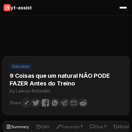
yt-assist
Education
9 Coisas que um natural NÃO PODE
FAZER Antes do Treino
by Laércio Refundini
Share:
Summary
Q&A
Transcript
Chat
Mindm
🔒
🔒