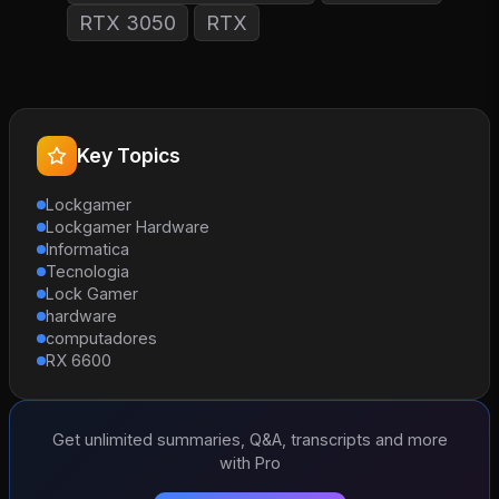
RTX 3050
RTX
Key Topics
Lockgamer
Lockgamer Hardware
Informatica
Tecnologia
Lock Gamer
hardware
computadores
RX 6600
Get unlimited summaries, Q&A, transcripts and more
with Pro