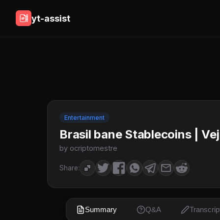
yt-assist
Entertainment
Brasil bane Stablecoins | Ve
by ocriptomestre
Share:
Summary
Q&A
Transcrip