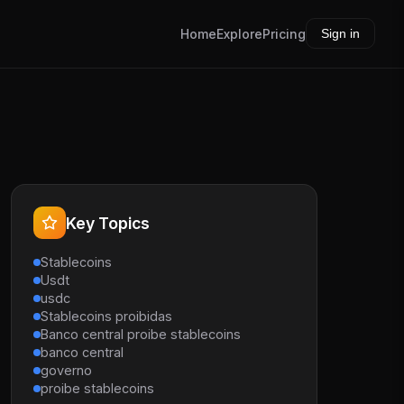
Home
Explore
Pricing
Sign in
Key Topics
Stablecoins
Usdt
usdc
Stablecoins proibidas
Banco central proibe stablecoins
banco central
governo
proibe stablecoins