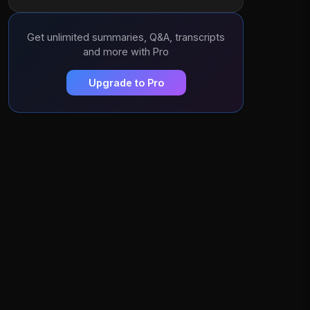
Get unlimited summaries, Q&A, transcripts
and more with Pro
Upgrade to Pro