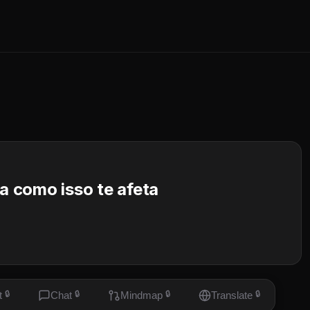
ja como isso te afeta
t
🔒
Chat
🔒
Mindmap
🔒
Translate
🔒