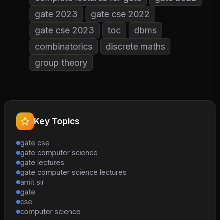
gate 2023
gate cse 2022
gate cse 2023
toc
dbms
combinatorics
discrete maths
group theory
Key Topics
gate cse
gate computer science
gate lectures
gate computer science lectures
amit sir
gate
cse
computer science