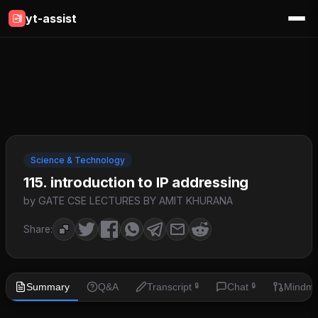
yt-assist
Science & Technology
115. introduction to IP addressing
by GATE CSE LECTURES BY AMIT KHURANA
Share:
Summary
Q&A
Transcript
Chat
Mindm
🔒
🔒