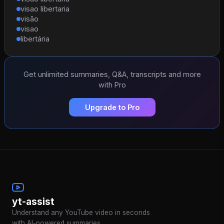
visao libertaria
visão
visao
libertária
Get unlimited summaries, Q&A, transcripts and more
with Pro
Upgrade to Pro
yt-assist
Understand any YouTube video in seconds
with AI-powered summaries.