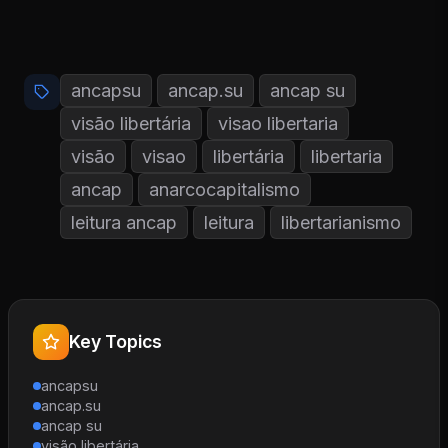
ancapsu
ancap.su
ancap su
visão libertária
visao libertaria
visão
visao
libertária
libertaria
ancap
anarcocapitalismo
leitura ancap
leitura
libertarianismo
Key Topics
ancapsu
ancap.su
ancap su
visão libertária