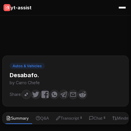
yt-assist
Autos & Vehicles
Desabafo.
by Carro Chefe
Share:
Summary
Q&A
Transcript
Chat
Mindm
🔒
🔒