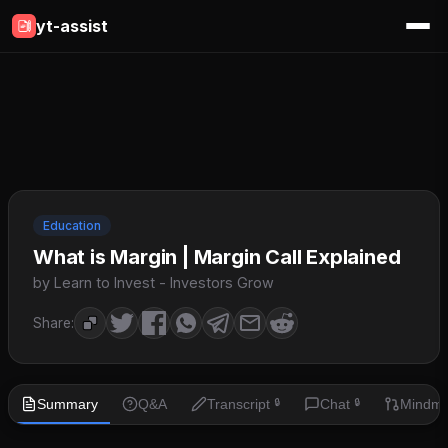
yt-assist
Education
What is Margin | Margin Call Explained
by Learn to Invest - Investors Grow
Share:
Summary
Q&A
Transcript
Chat
Mindm
🔒
🔒