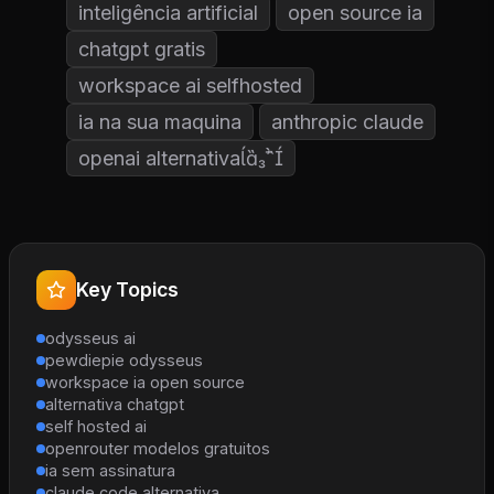
inteligência artificial
open source ia
chatgpt gratis
workspace ai selfhosted
ia na sua maquina
anthropic claude
openai alternativa
Key Topics
odysseus ai
pewdiepie odysseus
workspace ia open source
alternativa chatgpt
self hosted ai
openrouter modelos gratuitos
ia sem assinatura
claude code alternativa