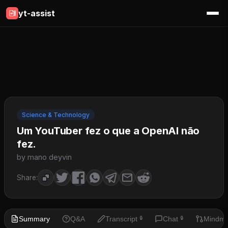
yt-assist
Science & Technology
Um YouTuber fez o que a OpenAI não
fez.
by mano deyvin
Share:
Summary
Q&A
Transcript
Chat
Mindm
🔒
🔒