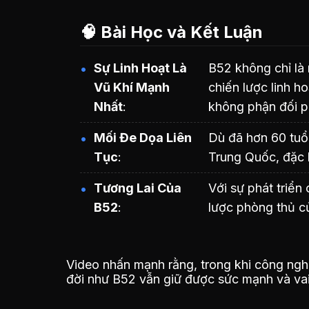
🧠 Bài Học và Kết Luận
Sự Linh Hoạt Là
B52 không chỉ là
Vũ Khí Mạnh
chiến lược linh h
Nhất
không phận đối 
Mối Đe Dọa Liên
Dù đã hơn 60 tuổ
Tục
Trung Quốc, đặc 
Tương Lai Của
Với sự phát triển
B52
lược phòng thủ c
Video nhấn mạnh rằng, trong khi công nghệ
đời như B52 vẫn giữ được sức mạnh và vai 