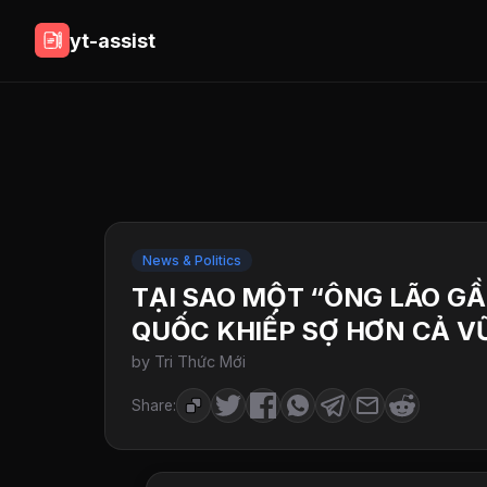
yt-assist
News & Politics
TẠI SAO MỘT “ÔNG LÃO GẦ
QUỐC KHIẾP SỢ HƠN CẢ VŨ
by Tri Thức Mới
Share: