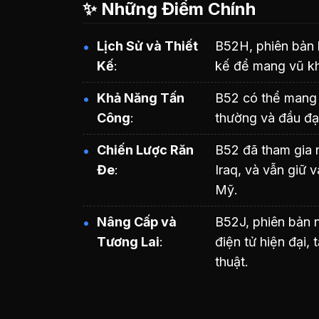
✨ Những Điểm Chính
Lịch Sử và Thiết
B52H, phiên bản 
Kế
kế để mang vũ kh
Khả Năng Tấn
B52 có thể mang 
Công
thường và đầu đạ
Chiến Lược Răn
B52 đã tham gia n
Đe
Iraq, và vẫn giữ 
Mỹ.
Nâng Cấp và
B52J, phiên bản 
Tương Lai
điện tử hiện đại,
thuật.