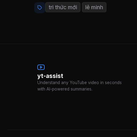
tri thức mới
lê minh
yt-assist
Understand any YouTube video in seconds
with AI-powered summaries.