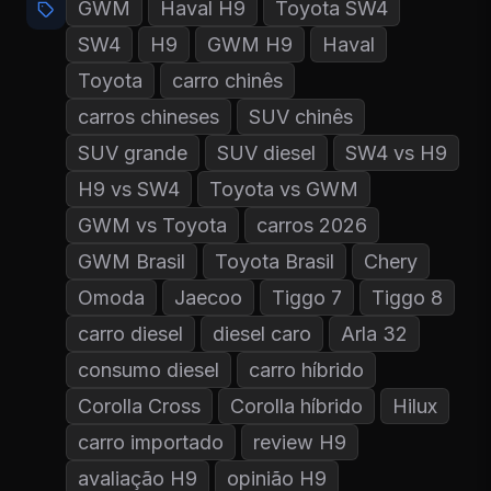
GWM
Haval H9
Toyota SW4
SW4
H9
GWM H9
Haval
Toyota
carro chinês
carros chineses
SUV chinês
SUV grande
SUV diesel
SW4 vs H9
H9 vs SW4
Toyota vs GWM
GWM vs Toyota
carros 2026
GWM Brasil
Toyota Brasil
Chery
Omoda
Jaecoo
Tiggo 7
Tiggo 8
carro diesel
diesel caro
Arla 32
consumo diesel
carro híbrido
Corolla Cross
Corolla híbrido
Hilux
carro importado
review H9
avaliação H9
opinião H9