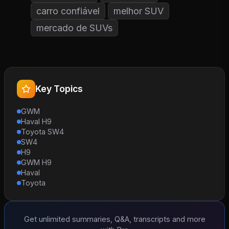
carro confiável
melhor SUV
mercado de SUVs
Key Topics
GWM
Haval H9
Toyota SW4
SW4
H9
GWM H9
Haval
Toyota
Get unlimited summaries, Q&A, transcripts and more