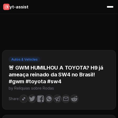
yt-assist
Autos & Vehicles
🚨 GWM HUMILHOU A TOYOTA? H9 já
ameaça reinado da SW4 no Brasil!
#gwm #toyota #sw4
by Relíquias sobre Rodas
Share: