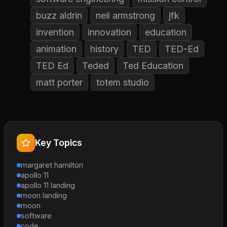
buzz aldrin
neil armstrong
jfk
invention
innovation
education
animation
history
TED
TED-Ed
TED Ed
Teded
Ted Education
matt porter
totem studio
Key Topics
margaret hamilton
apollo 11
apollo 11 landing
moon landing
moon
software
code