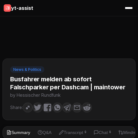
yt-assist
News & Politics
Busfahrer melden ab sofort
Falschparker per Dashcam | maintower
by Hessischer Rundfunk
Share:
Summary
Q&A
Transcript
Chat
Mindm
🔒
🔒