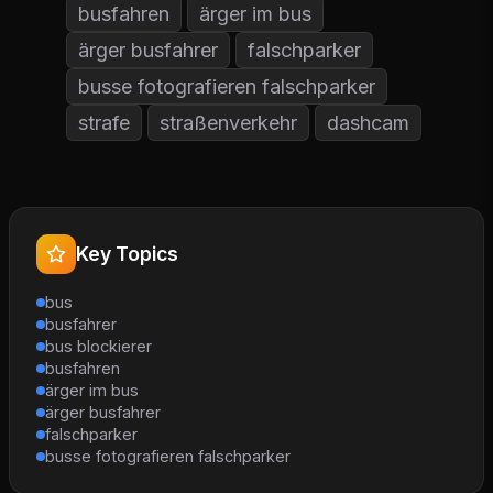
busfahren
ärger im bus
ärger busfahrer
falschparker
busse fotografieren falschparker
strafe
straßenverkehr
dashcam
Key Topics
bus
busfahrer
bus blockierer
busfahren
ärger im bus
ärger busfahrer
falschparker
busse fotografieren falschparker