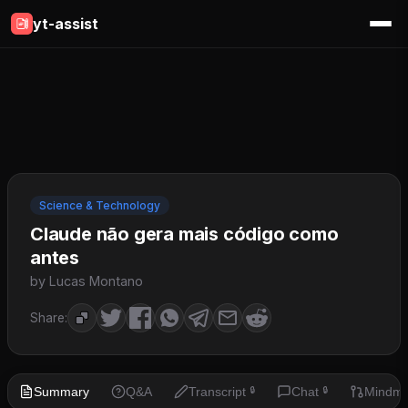
yt-assist
Science & Technology
Claude não gera mais código como
antes
by Lucas Montano
Share:
Summary
Q&A
Transcript
Chat
Mindm
🔒
🔒