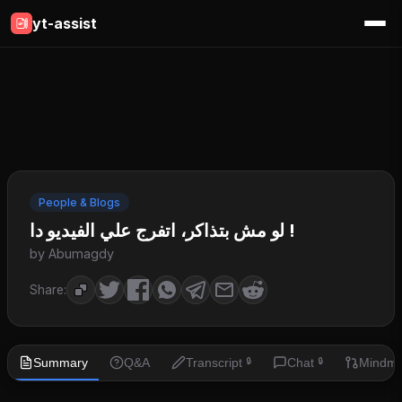
yt-assist
People & Blogs
لو مش بتذاكر، اتفرج علي الفيديو دا !
by Abumagdy
Share:
Summary
Q&A
Transcript
Chat
Mindm
🔒
🔒