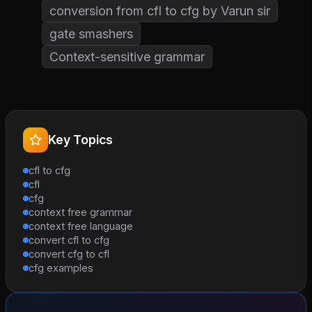
conversion from cfl to cfg by Varun sir
gate smashers
Context-sensitive grammar
Key Topics
cfl to cfg
cfl
cfg
context free grammar
context free language
convert cfl to cfg
convert cfg to cfl
cfg examples