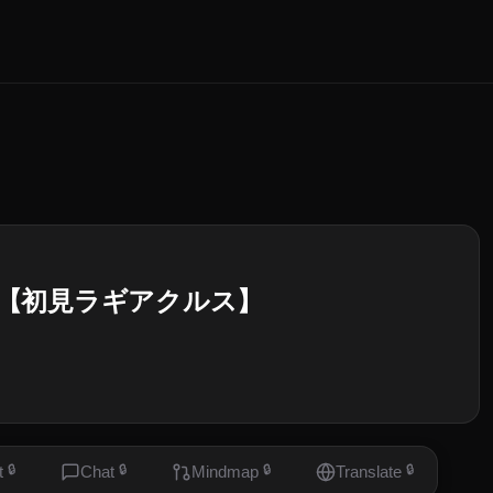
 【初見ラギアクルス】
t
🔒
Chat
🔒
Mindmap
🔒
Translate
🔒