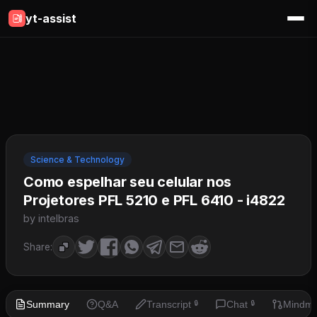
yt-assist
Science & Technology
Como espelhar seu celular nos
Projetores PFL 5210 e PFL 6410 - i4822
by intelbras
Share:
Summary
Q&A
Transcript
Chat
Mindm
🔒
🔒