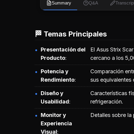
Summary
Q&A
Transcrip
🏁 Temas Principales
Presentación del
El Asus Strix Scar
Producto
cercano a los 5,0
Potencia y
Comparación entre 
Rendimiento
sus equivalentes d
Diseño y
Características fí
Usabilidad
refrigeración.
Monitor y
Detalles sobre la 
Experiencia
Visual