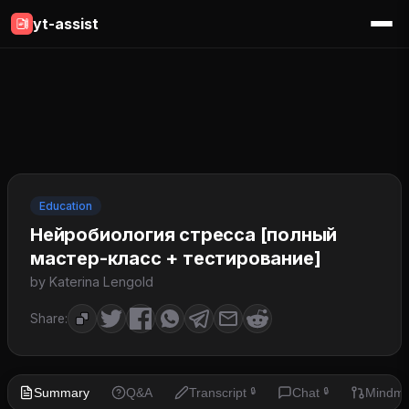
yt-assist
Education
Нейробиология стресса [полный
мастер-класс + тестирование]
by Katerina Lengold
Share:
Summary
Q&A
Transcript
Chat
Mindm
🔒
🔒