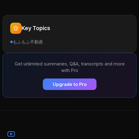
Key Topics
もふもふ不動産
Get unlimited summaries, Q&A, transcripts and more
with Pro
Upgrade to Pro