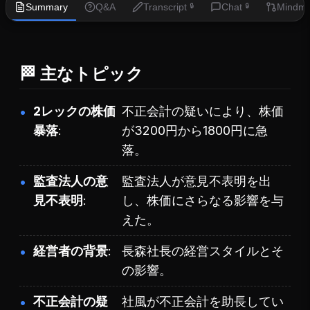
Summary
Q&A
Transcript
Chat
Mindm
🔒
🔒
🏁 主なトピック
2レックの株価
不正会計の疑いにより、株価
暴落
が3200円から1800円に急
落。
監査法人の意
監査法人が意見不表明を出
見不表明
し、株価にさらなる影響を与
えた。
経営者の背景
長森社長の経営スタイルとそ
の影響。
不正会計の疑
社風が不正会計を助長してい