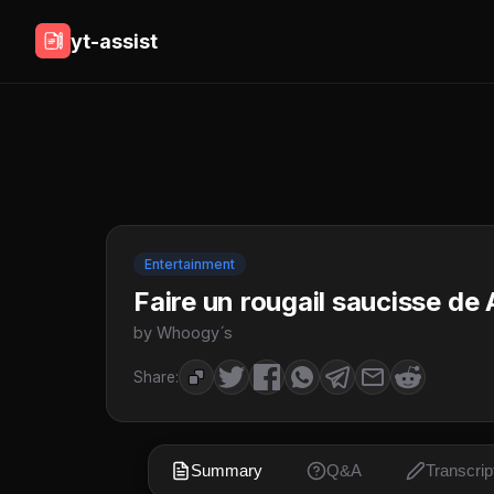
yt-assist
Entertainment
Faire un rougail saucisse de A 
by Whoogy ́s
Share:
Summary
Q&A
Transcrip