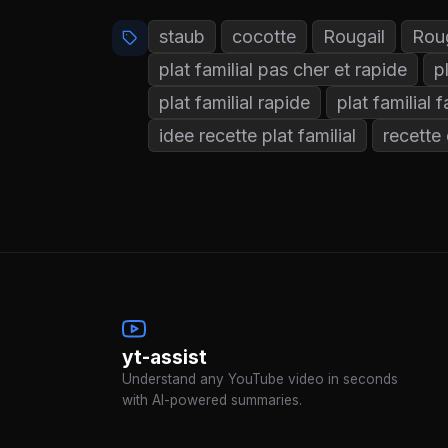
staub
cocotte
Rougail
Roug
plat familial pas cher et rapide
p
plat familial rapide
plat familial f
idee recette plat familial
recette 
yt-assist
Understand any YouTube video in seconds
with AI-powered summaries.