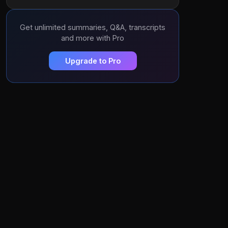
Get unlimited summaries, Q&A, transcripts
and more with Pro
Upgrade to Pro