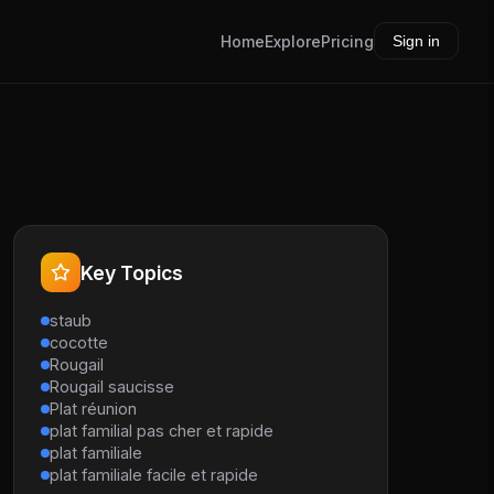
Home
Explore
Pricing
Sign in
Key Topics
staub
cocotte
Rougail
Rougail saucisse
Plat réunion
plat familial pas cher et rapide
plat familiale
plat familiale facile et rapide