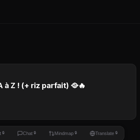
à Z ! (+ riz parfait) 🥘🔥
t
🔒
Chat
🔒
Mindmap
🔒
Translate
🔒