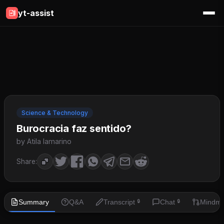
yt-assist
Science & Technology
Burocracia faz sentido?
by Atila Iamarino
Share:
Summary
Q&A
Transcript
Chat
Mindm
🔒
🔒