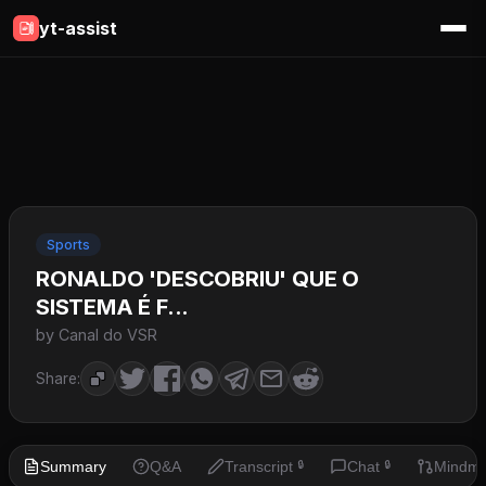
yt-assist
Sports
RONALDO 'DESCOBRIU' QUE O
SISTEMA É F...
by Canal do VSR
Share:
Summary
Q&A
Transcript
Chat
Mindm
🔒
🔒