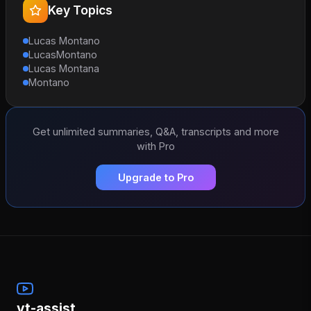
Key Topics
Lucas Montano
LucasMontano
Lucas Montana
Montano
Get unlimited summaries, Q&A, transcripts and more
with Pro
Upgrade to Pro
yt-assist