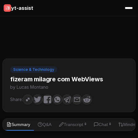
yt-assist
Science & Technology
fizeram milagre com WebViews
by Lucas Montano
Share:
Summary
Q&A
Transcript
Chat
Mindm
🔒
🔒