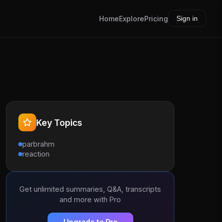
Home
Explore
Pricing
Sign in
Key Topics
parbrahm
reaction
Get unlimited summaries, Q&A, transcripts
and more with Pro
Upgrade to Pro