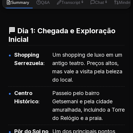
Summary
Q&A
Transcript
Chat
Mindm
🔒
🔒
🏁 Dia 1: Chegada e Exploração
Inicial
Shopping
Um shopping de luxo em um
Serrezuela
antigo teatro. Preços altos,
mas vale a visita pela beleza
do local.
Centro
Passeio pelo bairro
Histórico
Getsemani e pela cidade
amuralhada, incluindo a Torre
do Relógio e a praia.
Pôr do Sol no
Um dos principais pontos