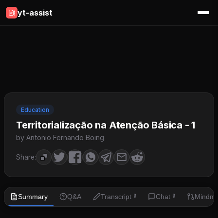
yt-assist
Education
Territorialização na Atenção Básica - 1
by Antonio Fernando Boing
Share:
Summary
Q&A
Transcript
Chat
Mindm
🔒
🔒