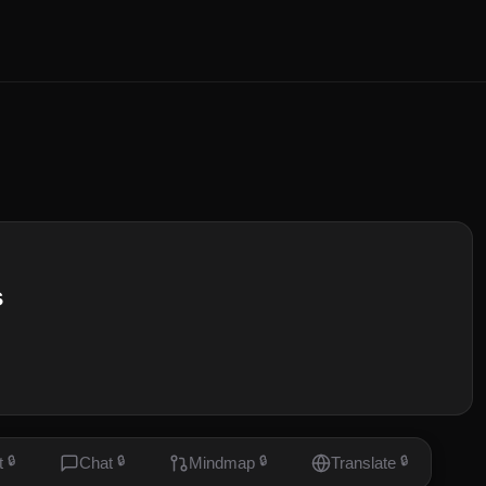
s
t
🔒
Chat
🔒
Mindmap
🔒
Translate
🔒