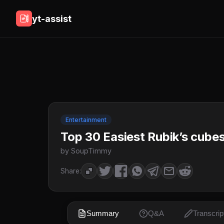
yt-assist
Entertainment
Top 30 Easiest Rubik’s cube
by SoupTimmy
Share:
Summary
Q&A
Transcrip