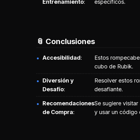
Entrenamiento
específicos.
📎 Conclusiones
Accesibilidad
Estos rompecabeza
cubo de Rubik.
Diversión y
Resolver estos r
Desafío
desafiante.
Recomendaciones
Se sugiere visit
de Compra
y usar un código