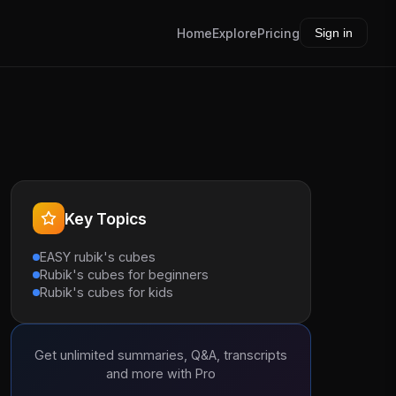
Home
Explore
Pricing
Sign in
Key Topics
EASY rubik's cubes
Rubik's cubes for beginners
Rubik's cubes for kids
Get unlimited summaries, Q&A, transcripts
and more with Pro