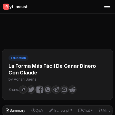
yt-assist
Education
La Forma Más Fácil De Ganar Dinero
Con Claude
by Adrián Sáenz
Share:
Summary
Q&A
Transcript
Chat
Mindm
🔒
🔒