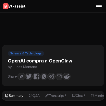
yt-assist
Science & Technology
OpenAI compra a OpenClaw
by Lucas Montano
Share:
Summary
Q&A
Transcript
Chat
Mindm
🔒
🔒