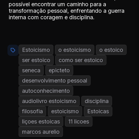
possível encontrar um caminho para a
transformação pessoal, enfrentando a guerra
interna com coragem e disciplina.
Estoicismo
o estoicismo
o estoico
ser estoico
como ser estoico
seneca
epicteto
desenvolvimento pessoal
autoconhecimento
audiolivro estoicismo
disciplina
filosofia
estoicismo
Estoicas
liçoes estoicas
11 licoes
marcos aurelio