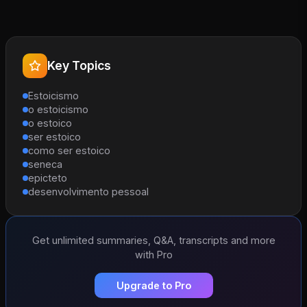
Key Topics
Estoicismo
o estoicismo
o estoico
ser estoico
como ser estoico
seneca
epicteto
desenvolvimento pessoal
Get unlimited summaries, Q&A, transcripts and more
with Pro
Upgrade to Pro