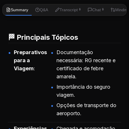
Summary
Q&A
Transcript
Chat
Mindm
🔒
🔒
🏁 Principais Tópicos
Preparativos
Documentação
para a
necessária: RG recente e
Viagem
certificado de febre
amarela.
Importância do seguro
viagem.
Opções de transporte do
aeroporto.
Experiências
Chegada e acomodação