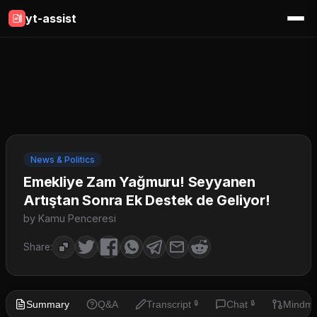
yt-assist
News & Politics
Emekliye Zam Yağmuru! Seyyanen
Artıştan Sonra Ek Destek de Geliyor!
by Kamu Penceresi
Share:
Summary
Q&A
Transcript
Chat
Mindm
🔒
🔒