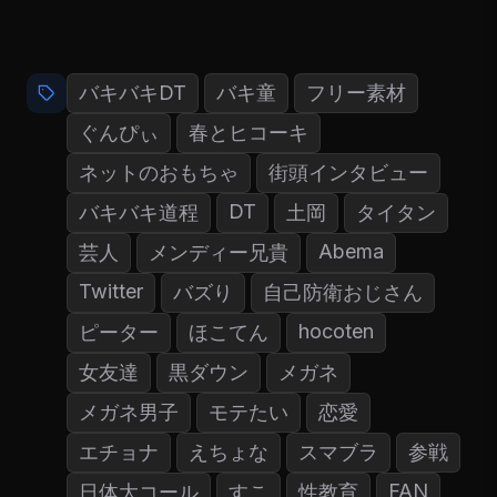
バキバキDT
バキ童
フリー素材
ぐんぴぃ
春とヒコーキ
ネットのおもちゃ
街頭インタビュー
DT
バキバキ道程
土岡
タイタン
Abema
芸人
メンディー兄貴
Twitter
バズり
自己防衛おじさん
hocoten
ピーター
ほこてん
女友達
黒ダウン
メガネ
メガネ男子
モテたい
恋愛
エチョナ
えちょな
スマブラ
参戦
FAN
日体大コール
すこ
性教育