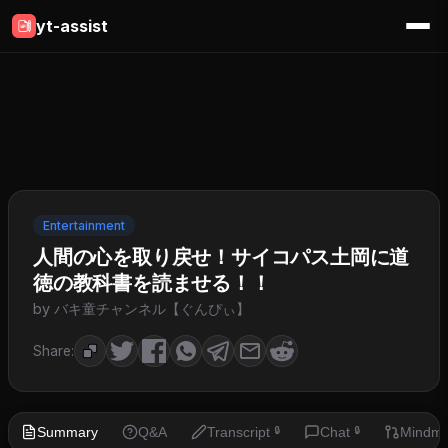
yt-assist
Entertainment
人間の心を取り戻せ！サイコパス土岡に道
徳の教科書を読ませる！！
by バキ童チャンネル【ぐんぴぃ】
Share:
Summary
Q&A
Transcript
Chat
Mindm
🔒
🔒