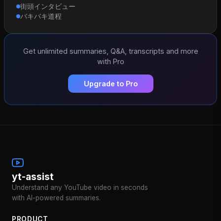
街頭インタビュー
バキバキ道程
Get unlimited summaries, Q&A, transcripts and more
with Pro
Upgrade to Pro
yt-assist
Understand any YouTube video in seconds
with AI-powered summaries.
PRODUCT