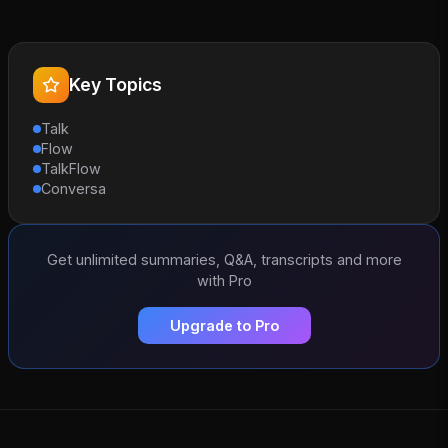
Key Topics
Talk
Flow
TalkFlow
Conversa
Get unlimited summaries, Q&A, transcripts and more
with Pro
Upgrade to Pro