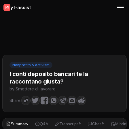
yt-assist
Nonprofits & Activism
I conti deposito bancari te la
raccontano giusta?
by Smettere di lavorare
Share:
Summary
Q&A
Transcript
Chat
Mindm
🔒
🔒