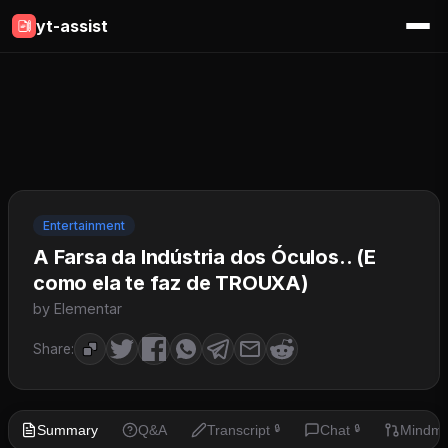
yt-assist
Entertainment
A Farsa da Indústria dos Óculos.. (E
como ela te faz de TROUXA)
by Elementar
Share:
Summary
Q&A
Transcript
Chat
Mindm
🔒
🔒