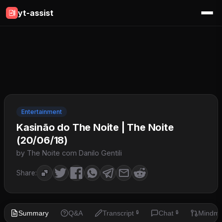
yt-assist
Entertainment
Kasinão do The Noite | The Noite
(20/06/18)
by The Noite com Danilo Gentili
Share:
Summary
Q&A
Transcript
Chat
Mindm
🔒
🔒