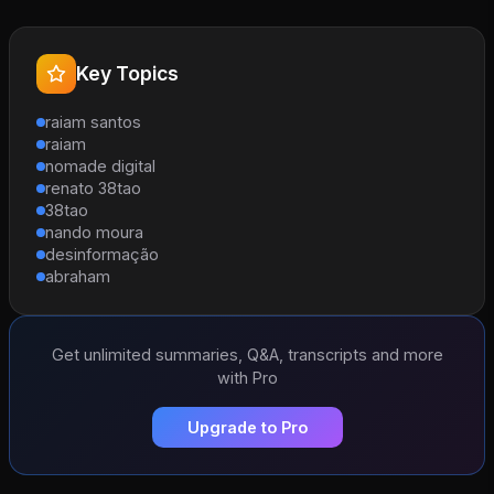
Key Topics
raiam santos
raiam
nomade digital
renato 38tao
38tao
nando moura
desinformação
abraham
Get unlimited summaries, Q&A, transcripts and more
with Pro
Upgrade to Pro