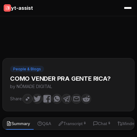
yt-assist
People & Blogs
COMO VENDER PRA GENTE RICA?
by NÔMADE DIGITAL
Share:
Summary
Q&A
Transcript
Chat
Mindm
🔒
🔒