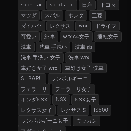
supercar
sports car
日産
トヨタ
マツダ
スバル
ホンダ
三菱
wrx
ダイハツ
レクサス
ドライブ
可愛い
納車
wrx s4女子
運転女子
洗車
洗車 手洗い
洗車 雨
洗車 手洗い 女子
洗車 wrx
車好き女子 wrx
車好き女子 洗車
SUBARU
ランボルギーニ
フェラーリ
フェラーリ女子
NSX
ホンダNSX
NSX女子
IS500
レクサス女子
レクサスIS
ランボルギーニ女子
ウラカン